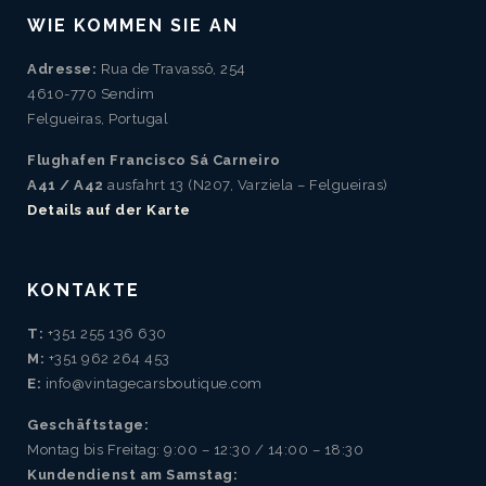
WIE KOMMEN SIE AN
Adresse:
Rua de Travassô, 254
4610-770 Sendim
Felgueiras, Portugal
Flughafen Francisco Sá Carneiro
A41 / A42
ausfahrt 13 (N207, Varziela – Felgueiras)
Details auf der Karte
KONTAKTE
T:
+351 255 136 630
M:
+351 962 264 453
E:
info@vintagecarsboutique.com
Geschäftstage:
Montag bis Freitag: 9:00 – 12:30 / 14:00 – 18:30
Kundendienst am Samstag: