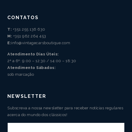
CONTATOS
T:
+351 255 136 630
M:
+351 962 264 453
E:
info@vintagecarsboutique.com
Atendimento Dias Úteis:
2ª a 6ª: 9:00 – 12:30 / 14:00 – 18:30
Atendimento Sábados:
sob marcação
NEWSLETTER
Subscreva a nossa newsletter para receber notícias regulares
acerca do mundo dos clássicos!