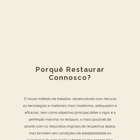
Porquê Restaurar
Connosco?
O nosso método de trabalho, desenvolvido com recurso
às tecnologias e materiais mais modernos, adequados e
eficazes, tem como objectivo principal obter o rigor e a
perfeição máxima no restauro, o mais possível de
acordo com os requisitos originais da respectiva época,
mas também em condições de adaptabilidade às
exigências da circulação automóvel dos nossos dias.