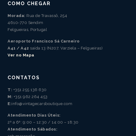
COMO CHEGAR
Morada:
Rua de Travassô, 254
4610-770 Sendim
Felgueiras, Portugal
Aeroporto Francisco Sá Carneiro
A41 / A42
saída 13 (N207, Varziela – Felgueiras)
Ver no Mapa
CONTATOS
T:
+351 255 136 630
M:
+351 962 264 453
E:
info@vintagecarsboutique.com
Atendimento Dias Úteis:
2ª a 6ª: 9:00 – 12:30 / 14:00 – 18:30
Atendimento Sábados: